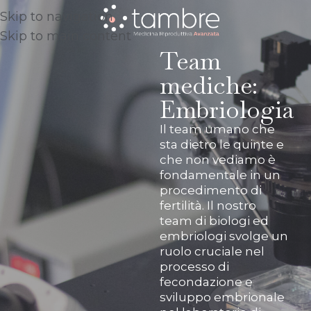
Skip to navigation
Skip to main content
Team
mediche:
Embriologia
Il team umano che
sta dietro le quinte e
che non vediamo è
fondamentale in un
procedimento di
fertilità. Il nostro
team di biologi ed
embriologi svolge un
ruolo cruciale nel
processo di
fecondazione e
sviluppo embrionale