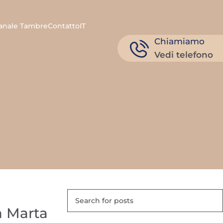
anale Tambre
Contatto
IT
Chiamiamo
Vedi telefono
 a Marta