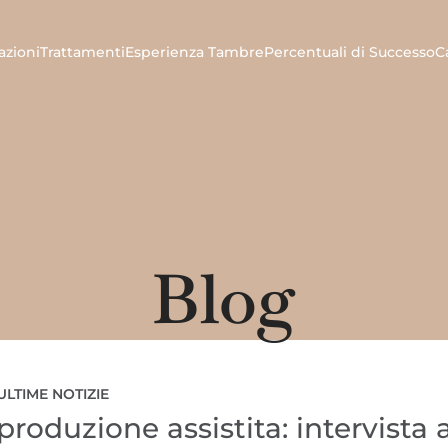
azioni
Trattamenti
Esperienza Tambre
Percentuali di Successo
C
Blog
ULTIME NOTIZIE
iproduzione assistita: intervista