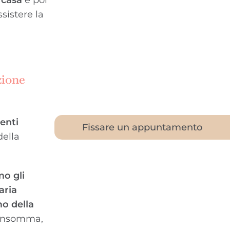
sistere la
zione
enti
Fissare un appuntamento
della
mo gli
aria
mo della
insomma,