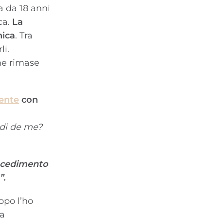
a da 18 anni
ca.
La
nica
. Tra
li.
ine rimase
ente
con
ordi de me?
rocedimento
”.
opo l’ho
va