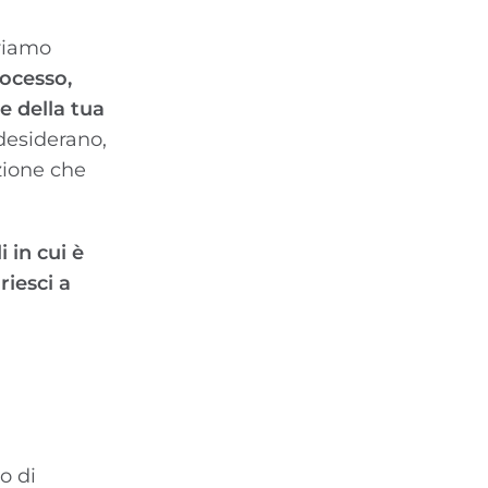
rriamo
ocesso,
e della tua
desiderano,
zione che
 in cui è
riesci a
o di