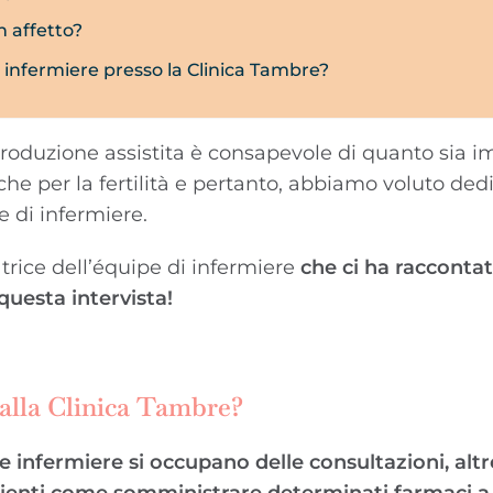
n affetto?
e infermiere presso la Clinica Tambre?
produzione assistita è consapevole di quanto sia 
niche per la fertilità e pertanto, abbiamo voluto de
e di infermiere.
atrice dell’équipe di infermiere
che ci ha racconta
 questa intervista!
 alla Clinica Tambre?
e infermiere si occupano delle consultazioni, altr
azienti come somministrare determinati farmaci a