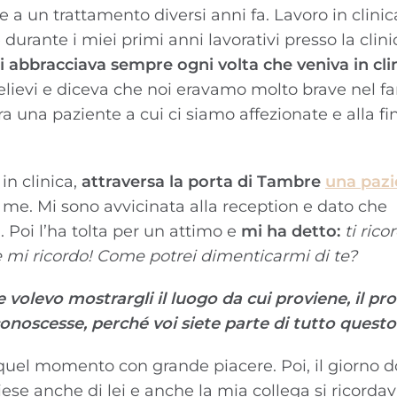
 a un trattamento diversi anni fa. Lavoro in clinic
durante i miei primi anni lavorativi presso la clini
 abbracciava sempre ogni volta che veniva in cli
relievi e diceva che noi eravamo molto brave nel far
 una paziente a cui ci siamo affezionate e alla f
in clinica,
attraversa la porta di Tambre
una pazi
me. Mi sono avvicinata alla reception e dato che
 Poi l’ha tolta per un attimo e
mi ha detto:
ti ric
 mi ricordo! Come potrei dimenticarmi di te?
e volevo mostrargli il luogo da cui proviene, il p
conoscesse, perché voi siete parte di tutto questo
o quel momento con grande piacere. Poi, il giorno d
ese anche di lei e anche la mia collega si ricorda