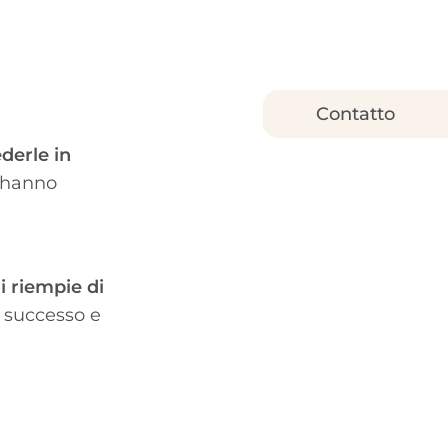
Contatto
derle in
e hanno
i riempie di
l successo e