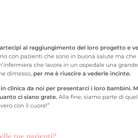
partecipi al raggiungimento del loro progetto e ve
amo con pazienti che sono in buona salute ma ch
un’infermiera che lavora in un ospedale una grande
ene dimesso,
per me è riuscire a vederle incinte.
 in clinica da noi per presentarci i loro bambini. M
uanto ci siano grate.
Alla fine, siamo parte di que
ero con il cuore!”
elle tue pazienti?