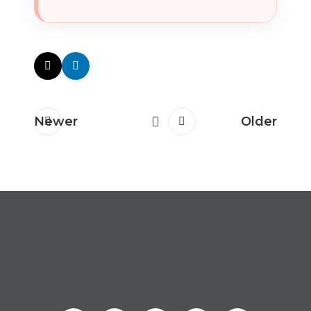
Newer
Older