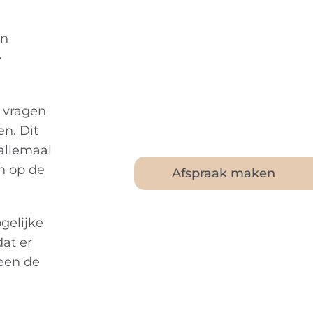
an
e
e vragen
n. Dit
 allemaal
n op de
Afspraak maken
gelijke
dat er
teen de