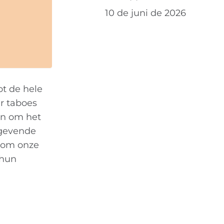
10 de juni de 2026
ot de hele
r taboes
en om het
ngevende
r om onze
 hun