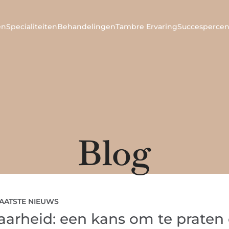
en
Specialiteiten
Behandelingen
Tambre Ervaring
Succespercen
Blog
AATSTE NIEUWS
arheid: een kans om te praten