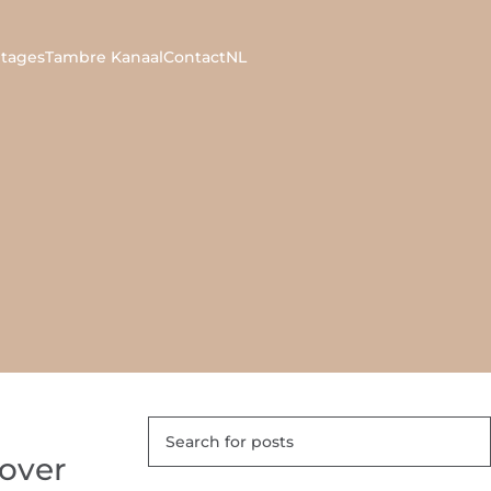
tages
Tambre Kanaal
Contact
NL
 over