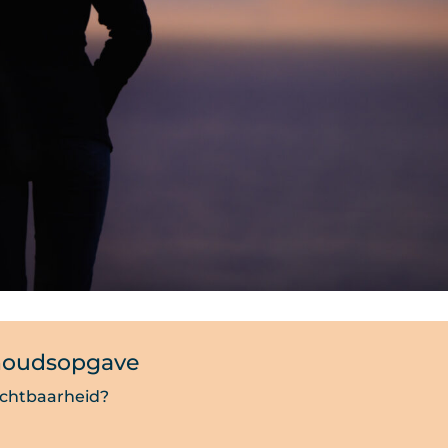
houdsopgave
uchtbaarheid?