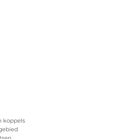
n koppels
 gebied
tsen,