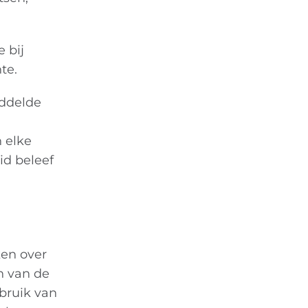
 bij
te.
iddelde
 elke
id beleef
ken over
n van de
bruik van