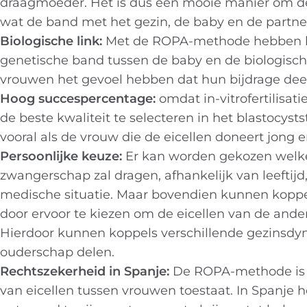
draagmoeder. Het is dus een mooie manier om de
wat de band met het gezin, de baby en de partner
Biologische link:
Met de ROPA-methode hebben be
genetische band tussen de baby en de biologisch
vrouwen het gevoel hebben dat hun bijdrage dee
Hoog succespercentage:
omdat in-vitrofertilisati
de beste kwaliteit te selecteren in het blastocy
vooral als de vrouw die de eicellen doneert jong 
Persoonlijke keuze:
Er kan worden gekozen welke 
zwangerschap zal dragen, afhankelijk van leeftij
medische situatie. Maar bovendien kunnen koppe
door ervoor te kiezen om de eicellen van de an
Hierdoor kunnen koppels verschillende gezinsdy
ouderschap delen.
Rechtszekerheid in Spanje:
De ROPA-methode is m
van eicellen tussen vrouwen toestaat. In Spanje 