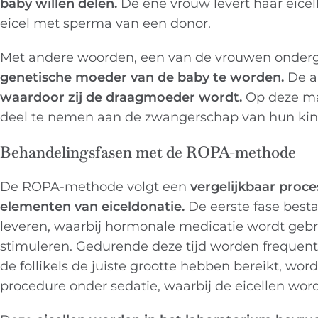
baby willen delen.
De ene vrouw levert haar eicel
eicel met sperma van een donor.
Met andere woorden, een van de vrouwen onderg
genetische moeder van de baby te worden.
De a
waardoor zij de draagmoeder wordt.
Op deze man
deel te nemen aan de zwangerschap van hun kind,
Behandelingsfasen met de ROPA-methode
De ROPA-methode volgt een
vergelijkbaar proce
elementen van eiceldonatie.
De eerste fase besta
leveren, waarbij hormonale medicatie wordt gebr
stimuleren. Gedurende deze tijd worden frequente
de follikels de juiste grootte hebben bereikt, wor
procedure onder sedatie, waarbij de eicellen wo