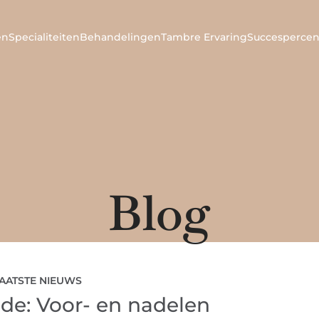
en
Specialiteiten
Behandelingen
Tambre Ervaring
Succespercen
Blog
AATSTE NIEUWS
e: Voor- en nadelen