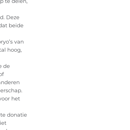
 te delen,
d. Deze
dat beide
bryo’s van
tal hoog,
e de
of
anderen
gerschap.
voor het
te donatie
iet