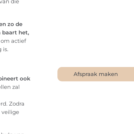
van die
 en zo de
 baart het,
 om actief
 is.
Afspraak maken
mbineert ook
llen zal
e
rd. Zodra
veilige