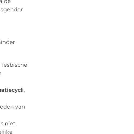
a de
ansgender
minder
 lesbische
n
atiecycli
,
heden van
s niet
lijke