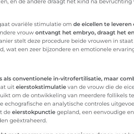
len, en de andere draagt het kind na bevruchting 
aat ovariële stimulatie om
de eicellen te leveren
ndere vrouw
ontvangt het embryo, draagt het en
ier stelt deze procedure beide vrouwen in staat
 wat een zeer bijzondere en emotionele ervaring
s als conventionele in-vitrofertilisatie, maar co
at uit
eierstokstimulatie
van de vrouw die de eice
uikt om de ontwikkeling van meerdere follikels t
 echografische en analytische controles uitgevoe
dt de
eierstokpunctie
gepland, een eenvoudige en 
rden geëxtraheerd.