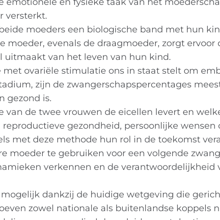
 emotionele en fysieke taak van het moederschap
 versterkt.
ide moeders een biologische band met hun kin
e moeder, evenals de draagmoeder, zorgt ervoor 
l uitmaakt van het leven van hun kind.
e met ovariële stimulatie ons in staat stelt om em
ststadium, zijn de zwangerschapspercentages mees
en gezond is.
van de twee vrouwen de eicellen levert en welk
d, reproductieve gezondheid, persoonlijke wensen 
ls met deze methode hun rol in de toekomst ver
dere moeder te gebruiken voor een volgende zwan
namieken verkennen en de verantwoordelijkheid 
ogelijk dankzij de huidige wetgeving die gerich
hoeven zowel nationale als buitenlandse koppels n