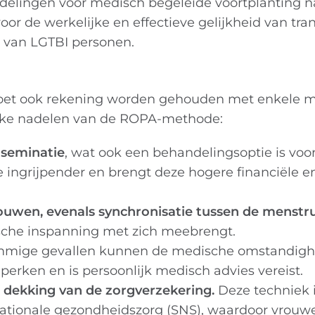
ndelingen voor medisch begeleide voortplanting n
oor de werkelijke en effectieve gelijkheid van tr
n van LGTBI personen.
 moet ook rekening worden gehouden met enkele 
lijke nadelen van de ROPA-methode:
nseminatie
, wat ook een behandelingsoptie is voor
 ingrijpender en brengt deze hogere financiële e
ouwen, evenals synchronisatie tussen de menstru
ische inspanning met zich meebrengt.
mmige gevallen kunnen de medische omstandig
erken en is persoonlijk medisch advies vereist.
dekking van de zorgverzekering.
Deze techniek i
tionale gezondheidszorg (SNS), waardoor vrouwe