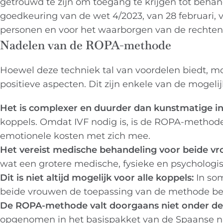
getrouwd te zijn om toegang te krijgen tot beha
goedkeuring van de wet 4/2023, van 28 februari, v
personen en voor het waarborgen van de rechte
Nadelen van de ROPA-methode
Hoewel deze techniek tal van voordelen biedt,
positieve aspecten. Dit zijn enkele van de moge
Het is complexer en duurder dan kunstmatige i
koppels. Omdat IVF nodig is, is de ROPA-methode
emotionele kosten met zich mee.
Het vereist medische behandeling voor beide vr
wat een grotere medische, fysieke en psycholog
Dit is niet altijd mogelijk voor alle koppels:
In so
beide vrouwen de toepassing van de methode bep
De ROPA-methode valt doorgaans niet onder de 
opgenomen in het basispakket van de Spaanse na