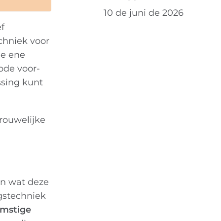
10 de juni de 2026
f
chniek voor
de ene
ode voor-
ssing kunt
rouwelijke
en wat deze
gstechniek
omstige