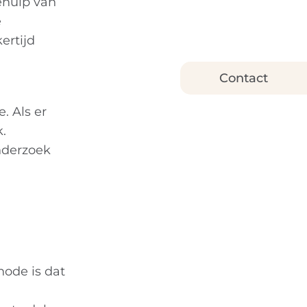
ehulp van
e
ertijd
Contact
. Als er
.
nderzoek
ode is dat