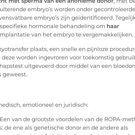
ucht met sperma van een anonieme donor
, met b
resulterende embryo’s worden onder gecontroleerd
nsvatbare embryo’s zijn geïdentificeerd. Tegelijk
 specifieke hormonale behandeling om
haar
implantatie van het embryo te vergemakkelijken.
transfer plaats, een snelle en pijnloze procedure
n deze worden ingevroren voor toekomstig gebruik
schapstest uitgevoerd door middel van een bloedo
s geweest.
edisch, emotioneel en juridisch:
Een van de grootste voordelen van de ROPA-meth
s: de ene als genetische donor en de andere als