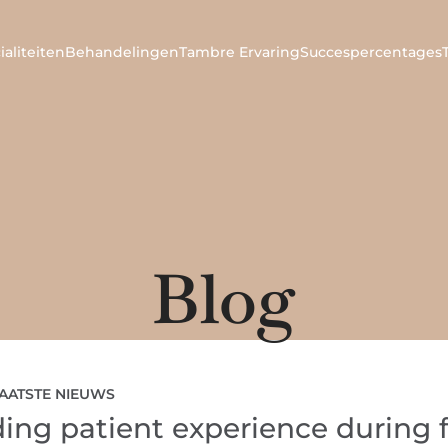
ialiteiten
Behandelingen
Tambre Ervaring
Succespercentages
Blog
AATSTE NIEUWS
ing patient experience during fe