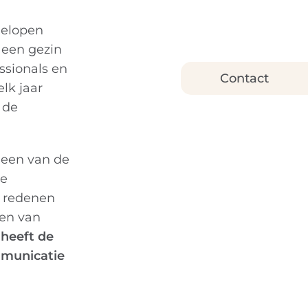
gelopen
 een gezin
ssionals en
Contact
lk jaar
 de
n een van de
ze
e redenen
ten van
heeft de
mmunicatie