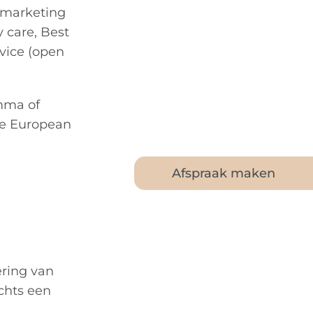
t marketing
ty care, Best
ervice (open
mma of
de European
Afspraak maken
ering van
echts een