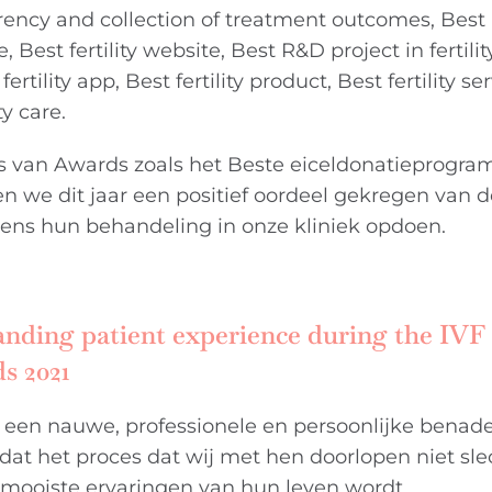
parency and collection of treatment outcomes, Bes
ite, Best fertility website, Best R&D project in fertili
 fertility app, Best fertility product, Best fertility s
y care.
s van Awards zoals het Beste eiceldonatieprogra
en we dit jaar een positief oordeel gekregen van 
ijdens hun behandeling in onze kliniek opdoen.
anding patient experience during the IVF
s 2021
 een nauwe, professionele en persoonlijke benad
n dat het proces dat wij met hen doorlopen niet sl
 mooiste ervaringen van hun leven wordt.