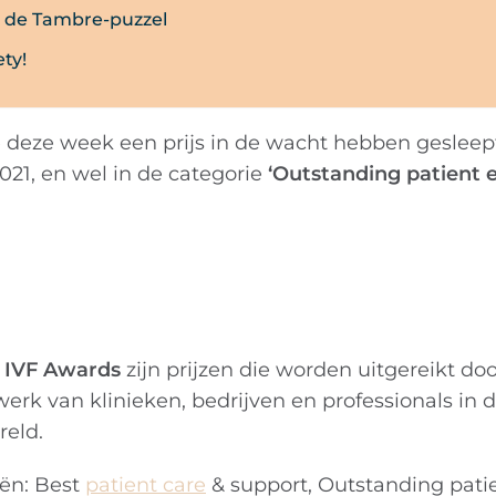
n de Tambre-puzzel
ety!
deze week een prijs in de wacht hebben gesleept
021, en wel in de categorie
‘Outstanding patient 
 IVF Awards
zijn prijzen die worden uitgereikt do
werk van klinieken, bedrijven en professionals in 
reld.
eën: Best
patient care
& support, Outstanding pati