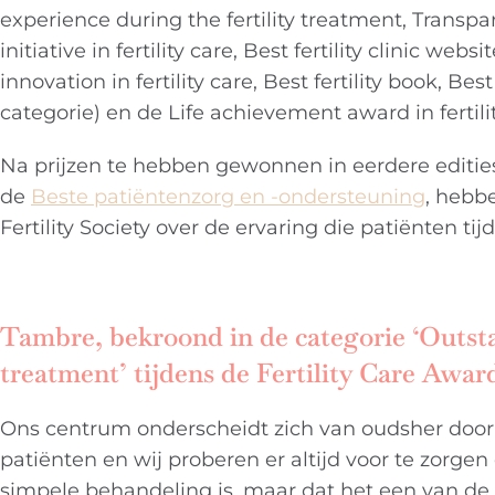
experience during the fertility treatment, Trans
initiative in fertility care, Best fertility clinic webs
innovation in fertility care, Best fertility book, Best
categorie) en de Life achievement award in fertilit
Na prijzen te hebben gewonnen in eerdere editie
de
Beste patiëntenzorg en -ondersteuning
, hebb
Fertility Society over de ervaring die patiënten t
Tambre, bekroond in de categorie ‘Outst
treatment’ tijdens de Fertility Care Award
Ons centrum onderscheidt zich van oudsher door
patiënten en wij proberen er altijd voor te zorge
simpele behandeling is, maar dat het een van de