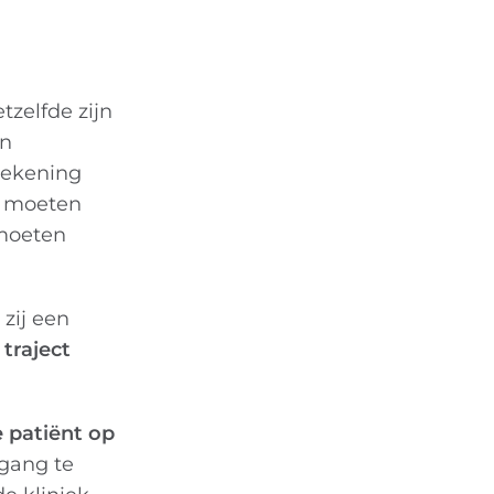
tzelfde zijn
en
rekening
n moeten
 moeten
zij een
traject
e patiënt op
egang te