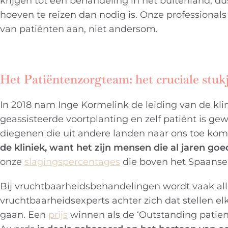
krijgen tot een behandeling in het buitenland, du
hoeven te reizen dan nodig is. Onze profession
van patiënten aan, niet andersom.
Het Patiëntenzorgteam: het cruciale stu
In 2018 nam Inge Kormelink de leiding van de kli
geassisteerde voortplanting en zelf patiënt is ge
diegenen die uit andere landen naar ons toe ko
de kliniek, want het zijn mensen die al jaren g
onze
slagingspercentages
die boven het Spaanse
Bij vruchtbaarheidsbehandelingen wordt vaak al
vruchtbaarheidsexperts achter zich dat stellen el
gaan. Een
prijs
winnen als de ‘Outstanding patient