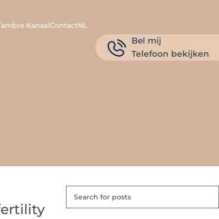
Tambre Kanaal
Contact
NL
Bel mij
Telefoon bekijken
rtility