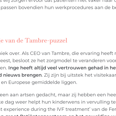
s wij zorgen ervoor dat patiënten niet vaker naar 
als passen bovendien hun werkprocedures aan de 
kje van de Tambre-puzzel
niek over. Als CEO van Tambre, die ervaring heeft
weest, besloot ze het zorgmodel te veranderen voor
men.
Inge heeft altijd veel vertrouwen gehad in h
oed nieuws brengen
. Zij zijn bij uitstek het visitekaa
 en Europese gemiddelde liggen.
leen aan artsen gedacht, maar zij hebben een he
ke dag weer helpt hun kinderwens in vervulling te
 experience during the IVF treatment’ van de Fert