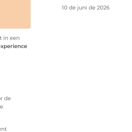
10 de juni de 2026
 in een
experience
or de
de
ent