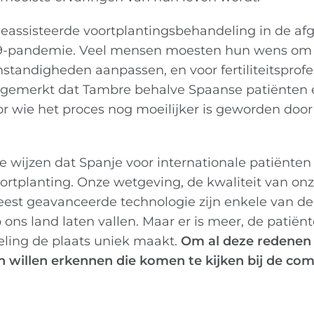
geassisteerde voortplantingsbehandeling in de af
D-19-pandemie. Veel mensen moesten hun wens om
standigheden aanpassen, en voor fertiliteitsprofe
opgemerkt dat Tambre behalve Spaanse patiënten e
r wie het proces nog moeilijker is geworden door
 te wijzen dat Spanje voor internationale patiënte
rtplanting. Onze wetgeving, de kwaliteit van on
eest geavanceerde technologie zijn enkele van d
s land laten vallen. Maar er is meer, de patiën
ling de plaats uniek maakt.
Om al deze redenen 
en willen erkennen die komen te kijken bij de co