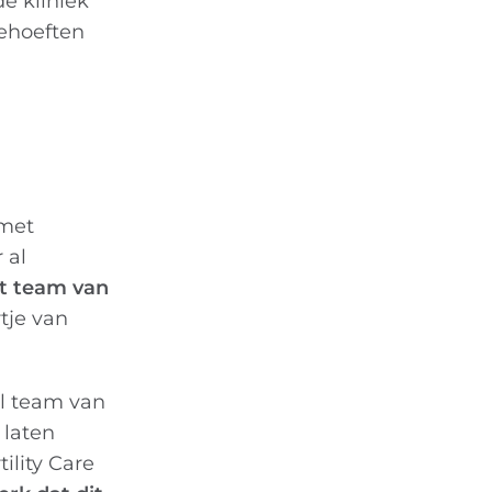
de kliniek
behoeften
 met
 al
et team van
rtje van
el team van
 laten
ility Care