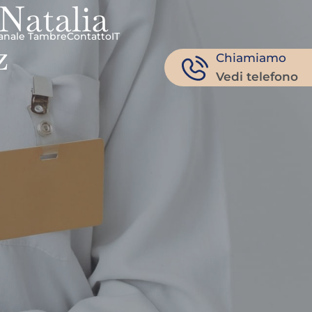
 Natalia
anale Tambre
Contatto
IT
z
Chiamiamo
Vedi telefono