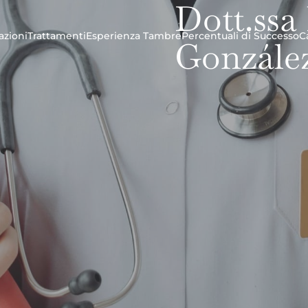
Dott.ssa
azioni
Trattamenti
Esperienza Tambre
Percentuali di Successo
C
Gonzále