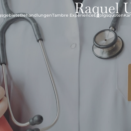
Raquel 
ngsgebiete
Behandlungen
Tambre Experience
Erfolgsquoten
Ka