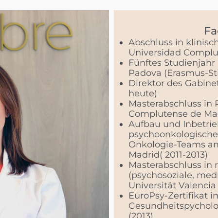
Fa
Abschluss in klinis
Universidad Complu
Fünftes Studienjahr 
Padova (Erasmus-St
Direktor des Gabine
heute)
Masterabschluss in 
Complutense de Madr
Aufbau und Inbetri
psychoonkologischen
Onkologie-Teams am
Madrid( 2011-2013)
Masterabschluss in 
(psychosoziale, med
Universität Valencia
EuroPsy-Zertifikat 
Gesundheitspycholo
(2013)