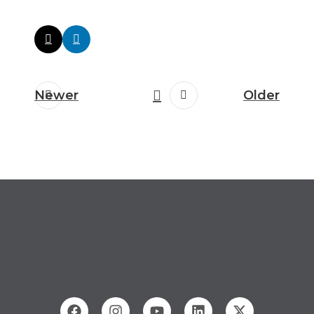
Newer
Older