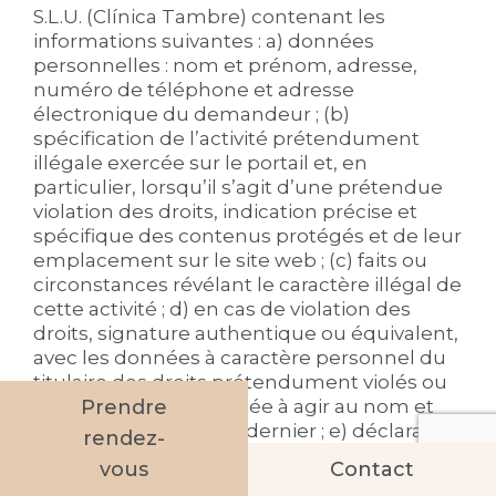
S.L.U. (Clínica Tambre) contenant les
informations suivantes : a) données
personnelles : nom et prénom, adresse,
numéro de téléphone et adresse
électronique du demandeur ; (b)
spécification de l’activité prétendument
illégale exercée sur le portail et, en
particulier, lorsqu’il s’agit d’une prétendue
violation des droits, indication précise et
spécifique des contenus protégés et de leur
emplacement sur le site web ; (c) faits ou
circonstances révélant le caractère illégal de
cette activité ; d) en cas de violation des
droits, signature authentique ou équivalent,
avec les données à caractère personnel du
titulaire des droits prétendument violés ou
de la personne autorisée à agir au nom et
Prendre
pour le compte de ce dernier ; e) déclaration
rendez-
expresse et claire, sous la responsabilité du
vous
Contact
demandeur, que les informations fournies