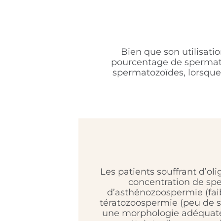
Bien que son utilisatio
pourcentage de spermato
spermatozoïdes, lorsque
Les patients souffrant d’ol
concentration de sp
d’asthénozoospermie (faib
tératozoospermie (peu de 
une morphologie adéquate)