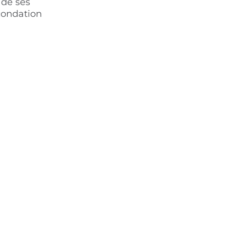
 de ses
écondation