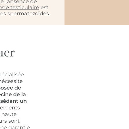
ie (absence de
sie testiculaire
est
des spermatozoïdes.
uer
écialisée
nécessite
posée de
cine de la
ssédant un
pements
à haute
urs sont
une garantie