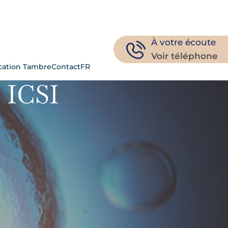
À votre écoute
Voir téléphone
ation Tambre
Contact
FR
 ICSI