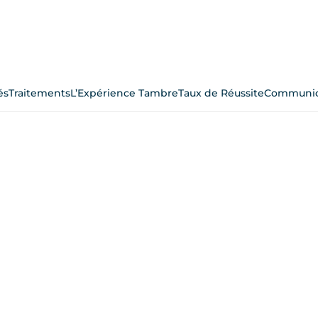
és
Traitements
L’Expérience Tambre
Taux de Réussite
Communic
Équipe clinique
de personnes prêtes à vous offrir la spécialisat