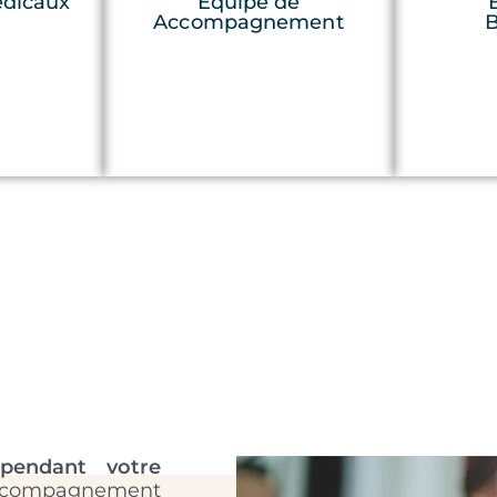
édicaux
Équipe de
Accompagnement
B
pendant votre
accompagnement