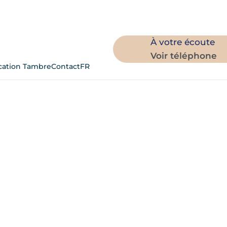
À votre écoute
Voir téléphone
ation Tambre
Contact
FR
ion que vous recherchez.