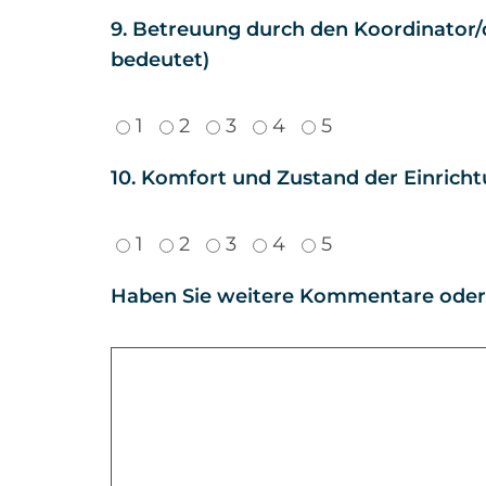
9. Betreuung durch den Koordinator/di
bedeutet)
1
2
3
4
5
10. Komfort und Zustand der Einrichtu
1
2
3
4
5
Haben Sie weitere Kommentare oder