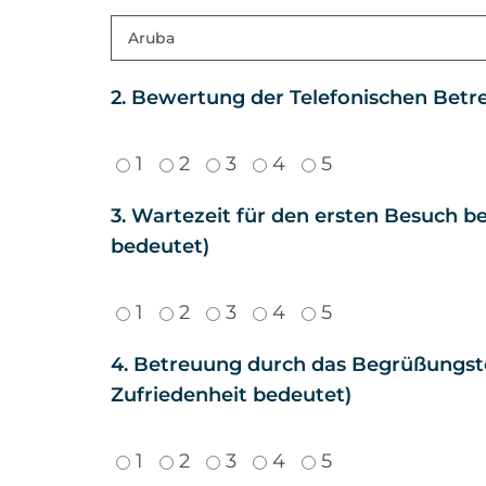
2. Bewertung der Telefonischen Betreu
1
2
3
4
5
3. Wartezeit für den ersten Besuch be
bedeutet)
1
2
3
4
5
4. Betreuung durch das Begrüßungstea
Zufriedenheit bedeutet)
1
2
3
4
5