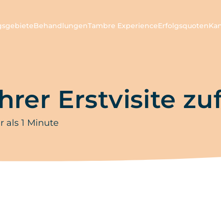
ngsgebiete
Behandlungen
Tambre Experience
Erfolgsquoten
Ka
Ihrer Erstvisite zu
 als 1 Minute