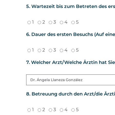
5. Wartezeit bis zum Betreten des ers
1
2
3
4
5
6. Dauer des ersten Besuchs (Auf eine
1
2
3
4
5
7. Welcher Arzt/Welche Ärztin hat Si
8. Betreuung durch den Arzt/die Ärzti
1
2
3
4
5