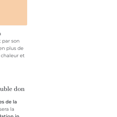
a
 par son
 en plus de
 chaleur et
ouble don
s de la
sera la
dation in