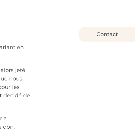
Contact
ariant en
alors jeté
sque nous
pour les
nt décidé de
r a
e don.