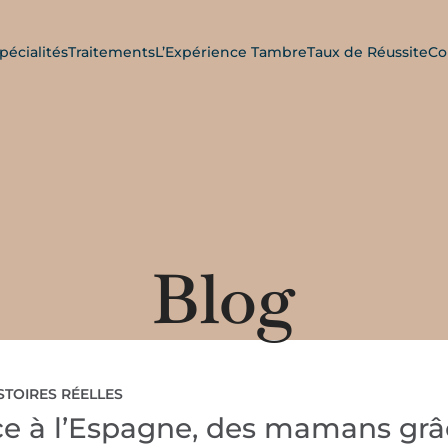
pécialités
Traitements
L’Expérience Tambre
Taux de Réussite
Co
Blog
STOIRES RÉELLES
ance à l’Espagne, des mamans gr