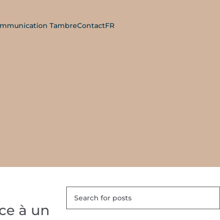
mmunication Tambre
Contact
FR
âce à un