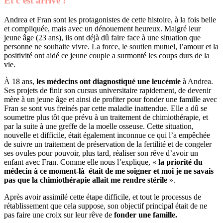
Et c’est arrivé !
Andrea et Fran sont les protagonistes de cette histoire, à la fois belle
et compliquée, mais avec un dénouement heureux. Malgré leur
jeune âge (23 ans), ils ont déjà dû faire face à une situation que
personne ne souhaite vivre. La force, le soutien mutuel, l’amour et la
positivité ont aidé ce jeune couple a surmonté les coups durs de la
vie.
À 18 ans,
les médecins ont diagnostiqué une leucémie
à Andrea.
Ses projets de finir son cursus universitaire rapidement, de devenir
mère à un jeune âge et ainsi de profiter pour fonder une famille avec
Fran se sont vus freinés par cette maladie inattendue. Elle a dû se
soumettre plus tôt que prévu à un traitement de chimiothérapie, et
par la suite à une greffe de la moelle osseuse. Cette situation,
nouvelle et difficile, était également inconnue ce qui l’a empêchée
de suivre un traitement de préservation de la fertilité et de congeler
ses ovules pour pouvoir, plus tard, réaliser son rêve d’avoir un
enfant avec Fran. Comme elle nous l’explique, «
la priorité du
médecin à ce moment-là était de me soigner et moi je ne savais
pas que la chimiothérapie allait me rendre stérile
».
Après avoir assimilé cette étape difficile, et tout le processus de
rétablissement que cela suppose, son objectif principal était de ne
pas faire une croix sur leur rêve de
fonder une famille.