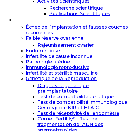
Activités Scientifiques
Recherche scientifique
Publications Scientifiques
Spécialités
Échec de l’implantation et fausses couches
récurrentes
Faible réserve ovarienne
Rajeunissement ovarien
Endométriose
Infertilité de cause inconnue
Pathologie utérine
Immunologie reproductive
Infertilité et stérilité masculine
Génétique de la Reproduction
Diagnostic génétique
préimplantatoire
Test de compatibilité génétique
Test de compatibilité immunologique.
Génotypage KIR et HLA-C
Test de réceptivité de l’endomètre
Comet Fertility™: Test de
fragmentation de l’ADN des
spermatozoïdes