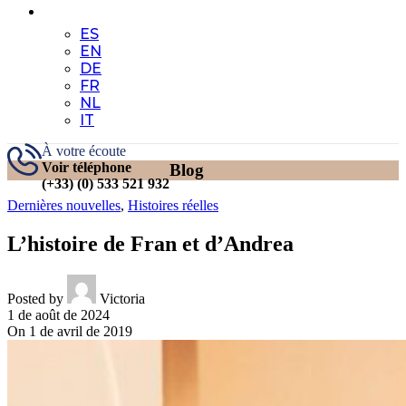
FR
ES
EN
DE
FR
NL
IT
À votre écoute
Voir téléphone
Blog
(+33) (0) 533 521 932
Dernières nouvelles
,
Histoires réelles
L’histoire de Fran et d’Andrea
Posted by
Victoria
1 de août de 2024
On 1 de avril de 2019