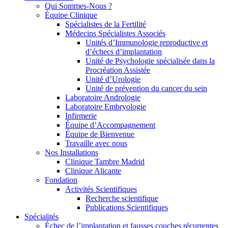
Qui Sommes-Nous ?
Équipe Clinique
Spécialistes de la Fertilité
Médecins Spécialistes Associés
Unités d’Immunologie reproductive et
d’échecs d’implantation
Unité de Psychologie spécialisée dans la
Procréation Assistée
Unité d’Urologie
Unité de prévention du cancer du sein
Laboratoire Andrologie
Laboratoire Embryologie
Infirmerie
Équipe d’Accompagnement
Équipe de Bienvenue
Travaille avec nous
Nos Installations
Clinique Tambre Madrid
Clinique Alicante
Fondation
Activités Scientifiques
Recherche scientifique
Publications Scientifiques
Spécialités
Échec de l’implantation et fausses couches récurrentes