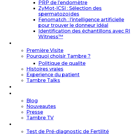
PRP de l’endomètre
ZyMot-ICSI : Sélection des
spermatozoïdes
Fenomatch : l’intelligence artificielle
pour trouver le donneur idéal
Identification des échantillons avec RI
Witness™
L’Expérience Tambre
Première Visite
Pourquoi choisir Tambre ?
Politique de qualite
Histoires vraies
Experience du patient
Tambre Talks
Taux de Réussite
Communication Tambre
Blog
Nouveautes
Presse
Tambre TV
Contact
Test de Pré-diagnostic de Fertilité