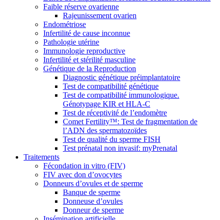
Faible réserve ovarienne
Rajeunissement ovarien
Endométriose
Infertilité de cause inconnue
Pathologie utérine
Immunologie reproductive
Infertilité et stérilité masculine
Génétique de la Reproduction
Diagnostic génétique préimplantatoire
Test de compatibilité génétique
Test de compatibilité immunologique.
Génotypage KIR et HLA-C
Test de réceptivité de l’endomètre
Comet Fertility™: Test de fragmentation de
l’ADN des spermatozoïdes
Test de qualité du sperme FISH
Test prénatal non invasif: myPrenatal
Traitements
Fécondation in vitro (FIV)
FIV avec don d’ovocytes
Donneurs d’ovules et de sperme
Banque de sperme
Donneuse d’ovules
Donneur de sperme
Insémination artificielle