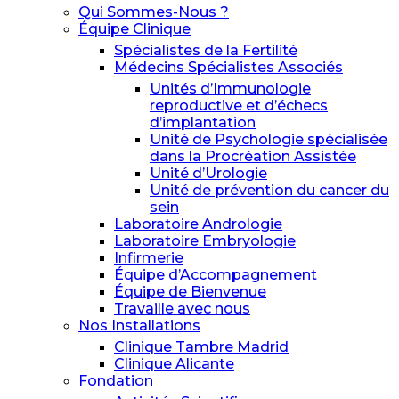
Qui Sommes-Nous ?
Équipe Clinique
Spécialistes de la Fertilité
Médecins Spécialistes Associés
Unités d’Immunologie
reproductive et d’échecs
d’implantation
Unité de Psychologie spécialisée
dans la Procréation Assistée
Unité d’Urologie
Unité de prévention du cancer du
sein
Laboratoire Andrologie
Laboratoire Embryologie
Infirmerie
Équipe d’Accompagnement
Équipe de Bienvenue
Travaille avec nous
Nos Installations
Clinique Tambre Madrid
Clinique Alicante
Fondation