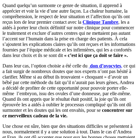
Quand quelqu’un surmonte ce genre de situation, il apprend à
apprécier et voir la vie d’une autre façon. La chaleur humaine, la
compréhension, le respect de leur situation et l’affection qu’ils ont
reçus lors de leur premier contact avec la
Clinique Tambre
, les a
aidés à porter leur choix définitif sur notre clinique pour commencer
le traitement et exclure d’autres centres qui ne mettaient pas autant
l’accent sur l’humain dans la prise en charge des patients. À cela
s’ajoutent les explications claires qu’ils ont reçues et les informations
fournies par l’équipe médicale et les infirmières, qui les a confortés
dans leur choix et ils se sont dit
« c’est ici que ça doit se faire ».
Dans leur cas, l’option choisie a été celle du
don d’ovocytes
,
ce qui
a fait surgir de nombreux doutes que nos experts n’ont pas hésité à
clarifier. Même si au début ils trouvaient « choquant » d’avoir un
bébé par cette méthode du fait qu’il n’aurait pas leurs gènes, Andrea
a décidé de profiter de cette opportunité pour pouvoir porter elle-
même l’embryon, issu des ovules d’une donneuse, par elle-même.
Quand ils ont appris que le résultat était positif, la joie qu’ils ont
éprouvée les a aidés à oublier le processus compliqué qu’ils ont dû
surmonter et les doutes qui les ont envahis, pour se
concentrer sur
ce merveilleux cadeau de la vie.
Une chose est sûre, bien que des situations difficiles se présentent à
nous, normalement il y a une solution à tout. Dans le cas d’Andrea
et Fran, ils ont dû accepter que pour eux les bonnes choses mettaient