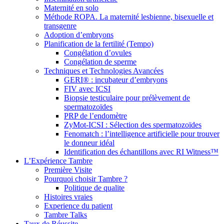
Maternité en solo
Méthode ROPA. La maternité lesbienne, bisexuelle et
transgenre
Adoption d’embryons
Planification de la fertilité (Tempo)
Congélation d’ovules
Congélation de sperme
Techniques et Technologies Avancées
GERI® : incubateur d’embryons
FIV avec ICSI
Biopsie testiculaire pour prélèvement de
spermatozoïdes
PRP de l’endomètre
ZyMot-ICSI : Sélection des spermatozoïdes
Fenomatch : l’intelligence artificielle pour trouver
le donneur idéal
Identification des échantillons avec RI Witness™
L’Expérience Tambre
Première Visite
Pourquoi choisir Tambre ?
Politique de qualite
Histoires vraies
Experience du patient
Tambre Talks
Taux de Réussite