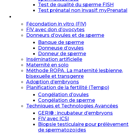
Test de qualité du sperme FISH
Test prénatal non invasif: myPrenatal
Traitements
Fécondation in vitro (FIV)
FIV avec don d’ovocytes
Donneurs d’ovules et de sperme
Banque de sperme
Donneuse d’ovules
Donneur de sperme
Insémination artificielle
Maternité en solo
Méthode ROPA. La maternité lesbienne,
bisexuelle et transgenre
Adoption d’embryons
Planification de la fertilité (Tempo)
Congélation d’ovules
Congélation de sperme
Techniques et Technologies Avancées
GERI® : incubateur d’embryons
FIV avec ICSI
Biopsie testiculaire pour prélèvement
de spermatozoïdes