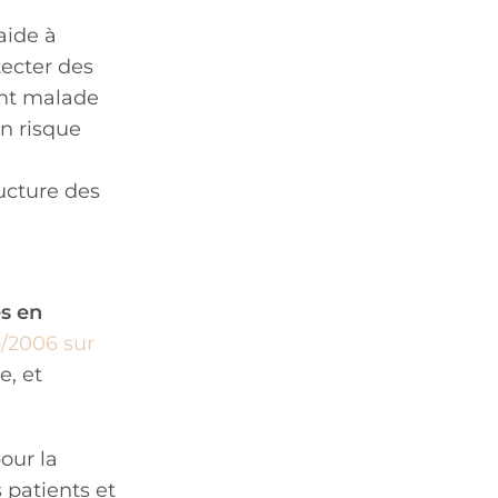
aide à
tecter des
ant malade
n risque
ucture des
s en
4/2006 sur
e, et
our la
 patients et