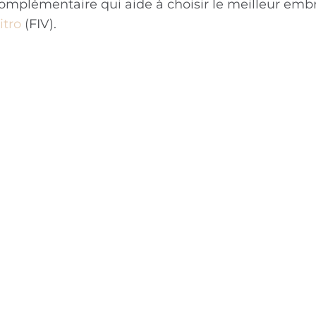
 complémentaire qui aide à choisir le meilleur emb
itro
(FIV).