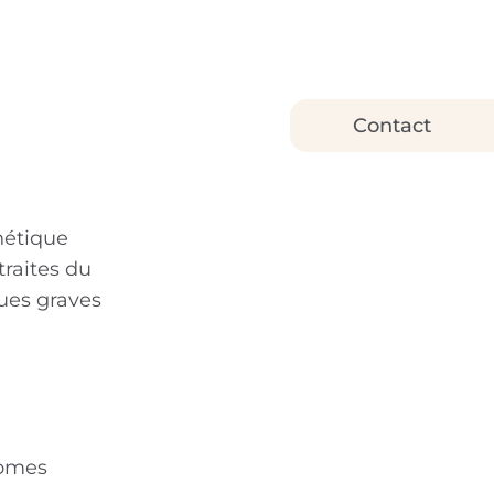
Contact
nétique
traites du
ues graves
somes