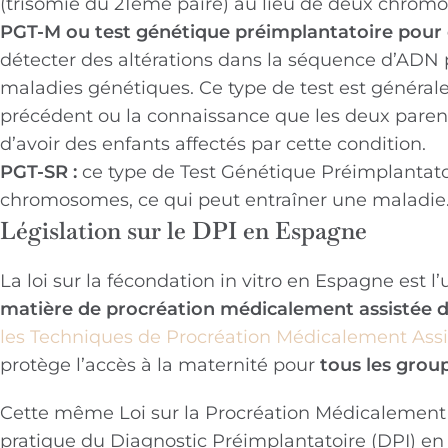
(trisomie du 21ème paire) au lieu de deux chrom
PGT-M ou test génétique préimplantatoire pou
détecter des altérations dans la séquence d’ADN 
maladies génétiques. Ce type de test est générale
précédent ou la connaissance que les deux parent
d’avoir des enfants affectés par cette condition.
PGT-SR :
ce type de Test Génétique Préimplantato
chromosomes, ce qui peut entraîner une maladie
Législation sur le DPI en Espagne
La loi sur la fécondation in vitro en Espagne est l
matière de procréation médicalement assistée d
les Techniques de Procréation Médicalement Assi
protège l’accès à la maternité pour
tous les group
Cette même Loi sur la Procréation Médicalement As
pratique du Diagnostic Préimplantatoire (DPI) en 