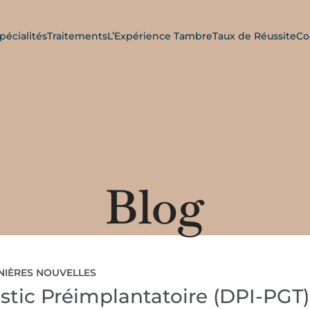
pécialités
Traitements
L’Expérience Tambre
Taux de Réussite
Co
Blog
NIÈRES NOUVELLES
ostic Préimplantatoire (DPI-PGT