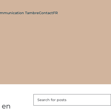
mmunication Tambre
Contact
FR
) en