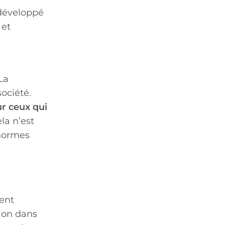
 développé
 et
La
société.
ur ceux qui
la n’est
 normes
ment
ion dans